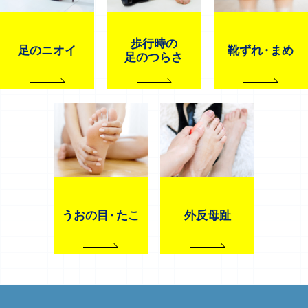
歩行時の
足のニオイ
靴ずれ
・
まめ
足のつらさ
うおの目
・
たこ
外反母趾