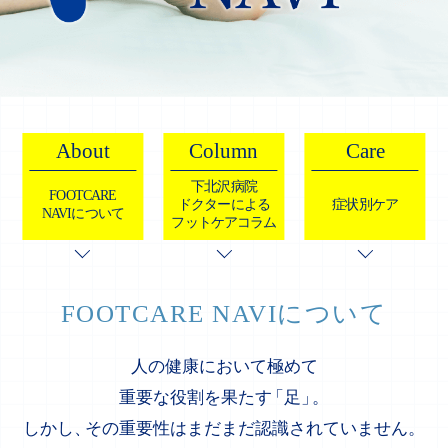
About
Column
Care
下北沢病院
FOOTCARE
ドクターによる
症状別ケア
NAVIについて
フットケアコラム
FOOTCARE NAVIについて
人の健康において極めて
重要な役割を果たす
「
足
」
。
しかし
、
その重要性はまだまだ認識されていません。